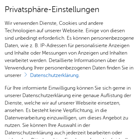
Privatsphäre-Einstellungen
Menü
Wir verwenden Dienste, Cookies und andere
Orts­ver­wal­tung
Technologien auf unserer Webseite. Einige von diesen
sind unbedingt erforderlich. Es können personenbezogene
Daten, wie z. B. IP-Adressen für personalisierte Anzeigen
und Inhalte oder Messungen von Anzeigen und Inhalten
Un­se­re Ort­schaft
verarbeitet werden. Detaillierte Informationen über die
Verwendung Ihrer personenbezogenen Daten finden Sie in
Ihr Kon­takt zu uns
unserer
Datenschutzerklärung
.
Orts­ver­wal­tung Ra­de­rach
Zah­
His­to­
Orts­
Ort­
Für Ihre informierte Einwilligung können Sie sich gerne in
Fich­ten­burg­str. 37
len,
ri­sches
ver­
schaft
unserer Datenschutzerklärung eine genaue Auflistung der
88048 Fried­richs­ha­fen
Daten
wal­
s­rat &
Dienste, welche wir auf unserer Webseite einsetzen,
Orts­vor­ste­her Rei­ner Leo­pold
& Fak­
tung
Orts­
ansehen. Es besteht keine Verpflichtung, in die
Tel. +49 7544 73620
ten
vor­
Datenverarbeitung einzuwilligen, um dieses Angebot zu
ste­her
nutzen. Sie können Ihre Auswahl in der
Kon­takt­for­mu­lar
Datenschutzerklärung auch jederzeit bearbeiten oder