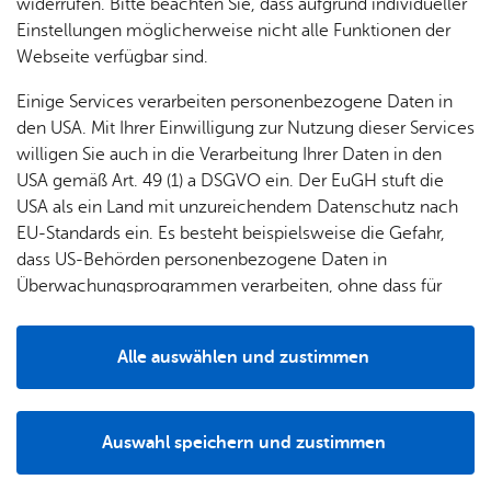
widerrufen. Bitte beachten Sie, dass aufgrund individueller
Wei­te­re Infos
Einstellungen möglicherweise nicht alle Funktionen der
Stadt­plan
Webseite verfügbar sind.
Da­ten­schutz
Einige Services verarbeiten personenbezogene Daten in
Im­pres­sum
den USA. Mit Ihrer Einwilligung zur Nutzung dieser Services
willigen Sie auch in die Verarbeitung Ihrer Daten in den
Bar­rie­re­frei­heit
USA gemäß Art. 49 (1) a DSGVO ein. Der EuGH stuft die
Pres­se
USA als ein Land mit unzureichendem Datenschutz nach
EU-Standards ein. Es besteht beispielsweise die Gefahr,
The­men
dass US-Behörden personenbezogene Daten in
Überwachungsprogrammen verarbeiten, ohne dass für
Un­se­re Ort­schaft
Europäerinnen und Europäer eine Klagemöglichkeit
Ra­de­ra­cher Blätt­le
besteht.
Alle auswählen und zustimmen
Frei­zeit & Kul­tur
Details
Bil­dung & Er­zie­hung
Auswahl speichern und zustimmen
News­let­ter
Notwendig
Drittanbieter