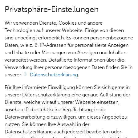
Privatsphäre-Einstellungen
Menü
Wir verwenden Dienste, Cookies und andere
Start­sei­te
Technologien auf unserer Webseite. Einige von diesen
sind unbedingt erforderlich. Es können personenbezogene
Daten, wie z. B. IP-Adressen für personalisierte Anzeigen
und Inhalte oder Messungen von Anzeigen und Inhalten
Un­se­re Ort­schaft
Vor­le­sen
verarbeitet werden. Detaillierte Informationen über die
Verwendung Ihrer personenbezogenen Daten finden Sie in
Kon­takt­for­mu­lar
unserer
Datenschutzerklärung
.
Zah­
His­to­
Orts­
Ort­
Für Ihre informierte Einwilligung können Sie sich gerne in
Haben Sie Fragen, Ideen oder Anregungen an die
len,
ri­sches
ver­
schaft
unserer Datenschutzerklärung eine genaue Auflistung der
Ortsverwaltung Raderach? Bitte nutzen Sie das
Daten
wal­
s­rat &
Dienste, welche wir auf unserer Webseite einsetzen,
Kontaktformular.
& Fak­
tung
Orts­
ansehen. Es besteht keine Verpflichtung, in die
ten
vor­
Datenverarbeitung einzuwilligen, um dieses Angebot zu
ste­her
nutzen. Sie können Ihre Auswahl in der
Kon­takt­for­mu­lar
Datenschutzerklärung auch jederzeit bearbeiten oder