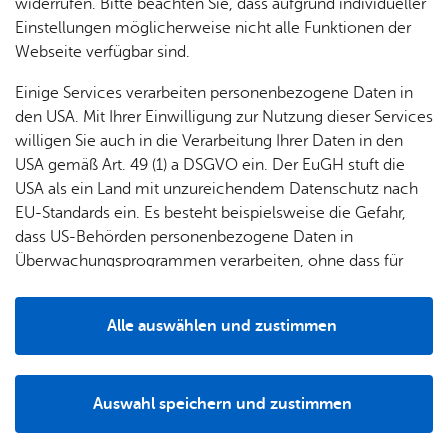
widerrufen. Bitte beachten Sie, dass aufgrund individueller
Bitte be­ach­ten Sie, dass die mit * ge­kenn­zeich­ne­ten Fel­der Pflicht­
Einstellungen möglicherweise nicht alle Funktionen der
an­ga­ben sind.
Webseite verfügbar sind.
Einige Services verarbeiten personenbezogene Daten in
Ihre Nach­richt
den USA. Mit Ihrer Einwilligung zur Nutzung dieser Services
willigen Sie auch in die Verarbeitung Ihrer Daten in den
Kommentar
*
USA gemäß Art. 49 (1) a DSGVO ein. Der EuGH stuft die
USA als ein Land mit unzureichendem Datenschutz nach
EU-Standards ein. Es besteht beispielsweise die Gefahr,
dass US-Behörden personenbezogene Daten in
Überwachungsprogrammen verarbeiten, ohne dass für
Europäerinnen und Europäer eine Klagemöglichkeit
besteht.
Alle auswählen und zustimmen
Per­sön­li­che In­for­ma­tio­nen
Details
Name
*
Auswahl speichern und zustimmen
Notwendig
Drittanbieter