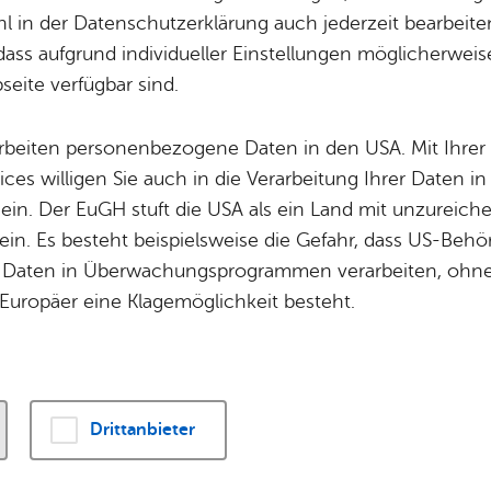
rhält 1,13 Millio
 in der Datenschutzerklärung auch jederzeit bearbeite
dass aufgrund individueller Einstellungen möglicherweise
Fördermittel
eite verfügbar sind.
arbeiten personenbezogene Daten in den USA. Mit Ihrer 
hshafen erhält für den Ausbau des Velorings auf 
ices willigen Sie auch in die Verarbeitung Ihrer Daten 
els Waggershausen Fördermittel in Höhe von 1.1
 ein. Der EuGH stuft die USA als ein Land mit unzurei
in. Es besteht beispielsweise die Gefahr, dass US-Beh
Daten in Überwachungsprogrammen verarbeiten, ohne 
Europäer eine Klagemöglichkeit besteht.
Gefördert wird das Projekt
Bundes-Sonderprogramm „
Land“ und das Landesgem
finanzierungsgesetz (LGVF
Drittanbieter
Fördersatz von 84 Prozent
voraussichtlichen Gesamtk