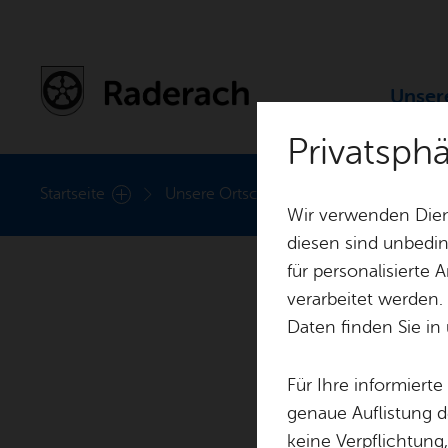
Un­se­
Privatsph
Un­se­re Ort­schaft
Start­sei­te
Un­se­re Ort­schaft
Alle Nach­rich­
Wir verwenden Dien
diesen sind unbedin
für personalisierte
Zah­len, Daten & Fak­ten
His­to­ri­sches
verarbeitet werden.
Daten finden Sie in
Für Ihre informiert
genaue Auflistung d
keine Verpflichtung