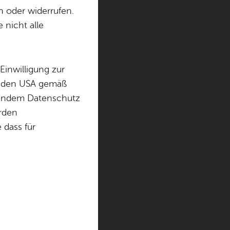
nen Euro
n oder widerrufen.
 nicht alle
Einwilligung zur
der Tunneldecke des
in den USA gemäß
31.900 Euro.
chendem Datenschutz
örden
dass für
 über das
Stadt und
eindeverkehrs-
G). Mit einem
 der
osten ist dies