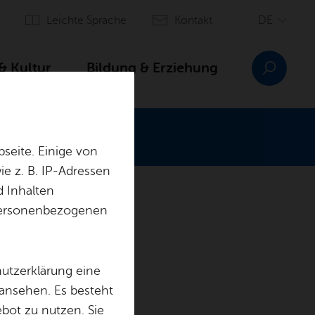
Leich­te Spra­che
Kon­takt
 & Kul­tur
Bil­dung & Er­zie­hung
seite. Einige von
e z. B. IP-Adressen
d Inhalten
 & Orts­vor­ste­her
r personenbezogenen
hutzerklärung eine
 ansehen. Es besteht
ebot zu nutzen. Sie