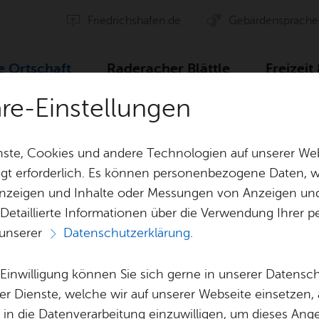
Fried­richs­ha­fen.de
Ge­bär­den­spra­che
re Ort­schaft
Ra­de­ra­cher Blätt­le
Frei­zeit
äre-Einstellungen
ten
Stadt er­hält 1,13 Mil­lio­nen Euro För­der­mit­tel
ste, Cookies und andere Technologien auf unserer Web
gt erforderlich. Es können personenbezogene Daten, wi
 Anzeigen und Inhalte oder Messungen von Anzeigen un
Orts­ver­wal­tung
Ort­schafts­rat
 Detaillierte Informationen über die Verwendung Ihre
 unserer
Datenschutzerklärung
.
Vor­le­sen
e Einwilligung können Sie sich gerne in unserer Datensc
Frei­tag, 25. Juli 2025
er Dienste, welche wir auf unserer Webseite einsetzen,
, in die Datenverarbeitung einzuwilligen, um dieses Ang