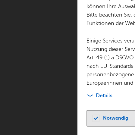
Stadt e
können Ihre Auswahl
Bitte beachten Sie, 
Funktionen der Webs
Einige Services ver
Die Stadt Friedric
Nutzung dieser Serv
B31neu-Tunn
Art. 49 (1) a DSGVO
nach EU-Standards e
personenbezogene 
Europäerinnen und 
Details
Notwendig